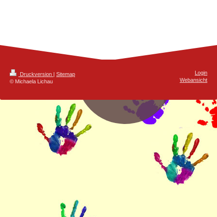
Login
Druckversion
|
Sitemap
Webansicht
© Michaela Lichau