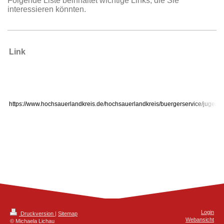
Folgende Liste beinhaltet wichtige Links, die Sie
interessieren könnten.
Link
https://www.hochsauerlandkreis.de/hochsauerlandkreis/buergerservice/jugend/
Login
Druckversion
|
Sitemap
Webansicht
© Michaela Lichau